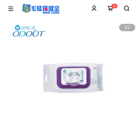
0
1
/
1