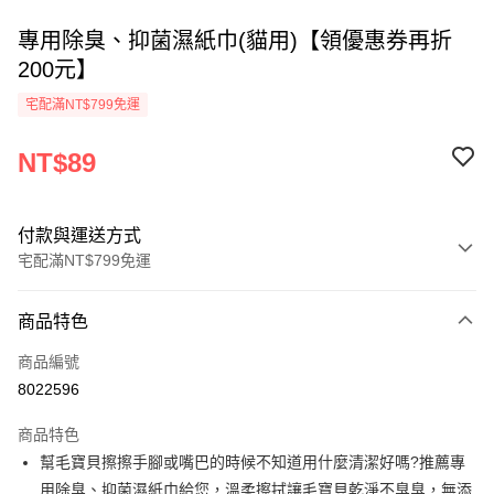
專用除臭、抑菌濕紙巾(貓用)【領優惠券再折
200元】
宅配滿NT$799免運
NT$89
付款與運送方式
宅配滿NT$799免運
付款方式
商品特色
信用卡一次付款
商品編號
Apple Pay
8022596
街口支付
商品特色
悠遊付
幫毛寶貝擦擦手腳或嘴巴的時候不知道用什麼清潔好嗎?推薦專
用除臭、抑菌濕紙巾給您，溫柔擦拭讓毛寶貝乾淨不臭臭，無添