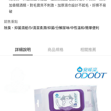
貨到付款
加香精酒精，對毛寶貝不刺激，加厚濕巾設計不起毛，好擦不易
破
運送方式
宅配
銷售重點
每筆NT$80，滿NT$799(含以上)免運費
除臭、抑菌濕紙巾/清潔柔潤/抑菌/分解尿味/中性溫和/簡單便利
貨到付款
每筆NT$80，滿NT$799(含以上)免運費
詳細說明
商品規格
相關推薦