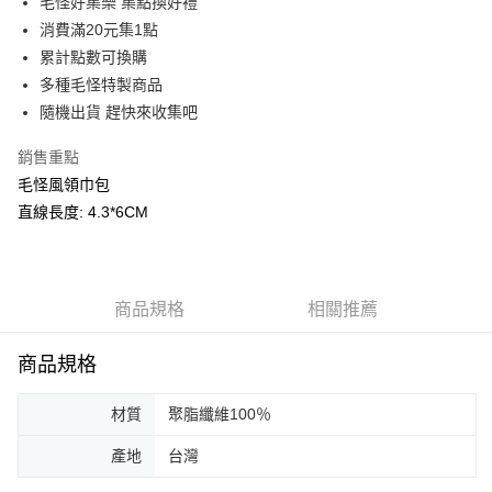
毛怪好集樂 集點換好禮
消費滿20元集1點
貨到付款
累計點數可換購
多種毛怪特製商品
運送方式
隨機出貨 趕快來收集吧
宅配
每筆NT$80，滿NT$799(含以上)免運費
銷售重點
毛怪風領巾包
貨到付款
直線長度: 4.3*6CM
每筆NT$80，滿NT$799(含以上)免運費
商品規格
相關推薦
商品規格
材質
聚脂纖維100％
產地
台灣