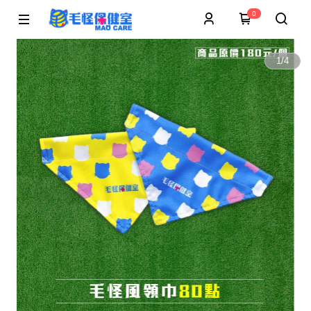
0
1
/
4