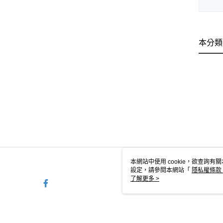
本分類
本網站中使用 cookie，欲查詢有關
設定，請參閱本網站「
隱私權條款
使用 cookie。
了解更多 >