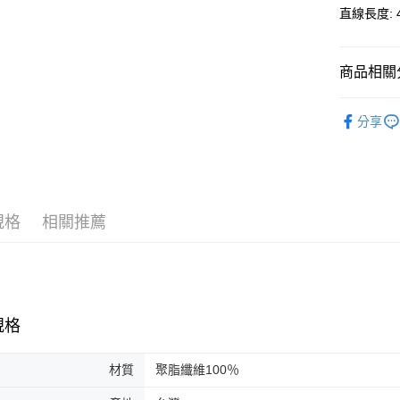
宅配
直線長度: 4
每筆NT$8
貨到付款
商品相關分
每筆NT$8
毛怪特製
分享
規格
相關推薦
規格
材質
聚脂纖維100％