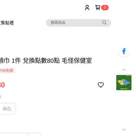
0
友集點禮
巾 1件 兌換點數80點 毛怪保健室
799免運
80
巾
黃色