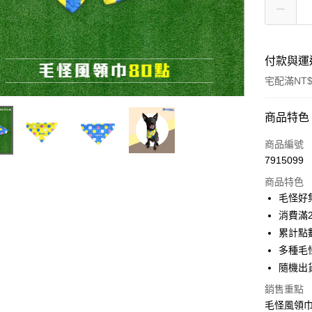
付款與運
宅配滿NT$
付款方式
商品特色
信用卡一
商品編號
7915099
Apple Pay
商品特色
街口支付
毛怪好
消費滿
悠遊付
累計點
貨到付款
多種毛
隨機出
銷售重點
運送方式
毛怪風領