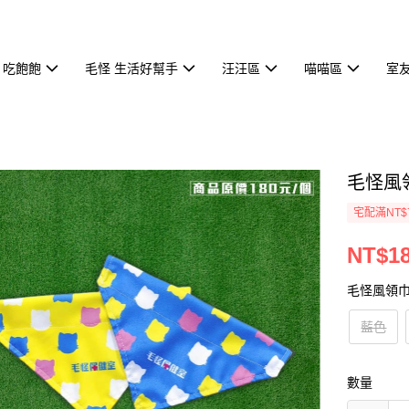
 吃飽飽
毛怪 生活好幫手
汪汪區
喵喵區
室
毛怪風領
宅配滿NT$
NT$1
毛怪風領
藍色
數量