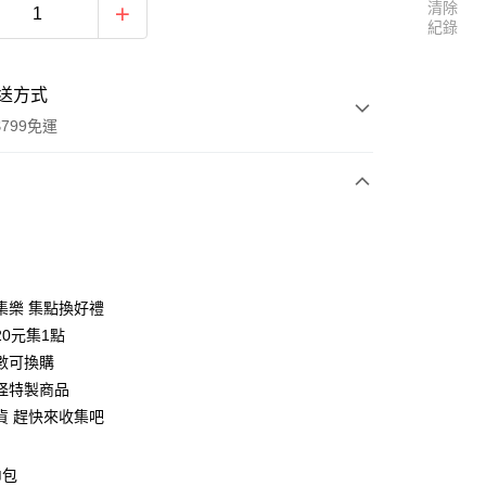
清除
紀錄
送方式
799免運
次付款
集樂 集點換好禮
20元集1點
數可換購
怪特製商品
貨 趕快來收集吧
巾包