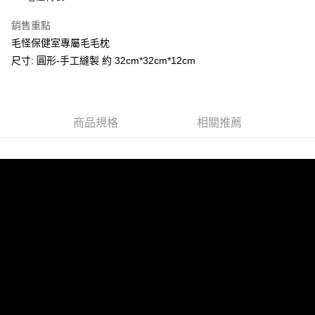
運送方式
銷售重點
宅配
毛怪保健室專屬毛毛枕
每筆NT$80，滿NT$799(含以上)免運費
尺寸: 圓形-手工縫製 約 32cm*32cm*12cm
貨到付款
每筆NT$80，滿NT$799(含以上)免運費
商品規格
相關推薦