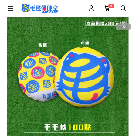
0
1
/
3