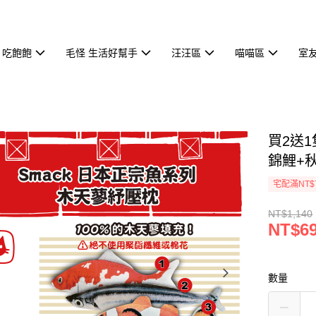
 吃飽飽
毛怪 生活好幫手
汪汪區
喵喵區
室
買2送1
錦鯉+
宅配滿NT$
NT$1,140
NT$6
數量