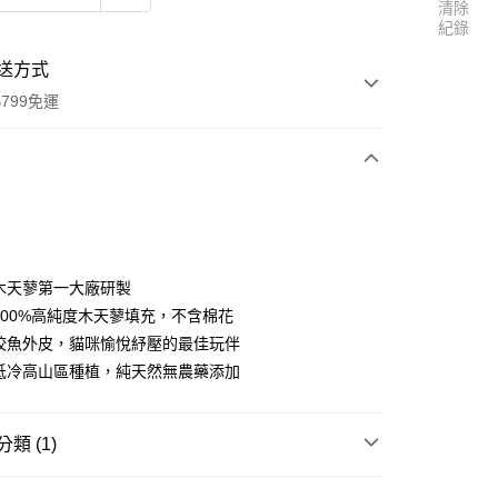
清除
紀錄
送方式
799免運
次付款
本木天蓼第一大廠研製
選100%高純度木天蓼填充，不含棉花
抓咬魚外皮，貓咪愉悅紓壓的最佳玩伴
自低冷高山區種植，純天然無農藥添加
類 (1)