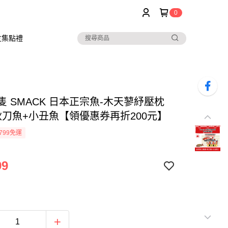
0
友集點禮
隻 SMACK 日本正宗魚-木天蓼紓壓枕
秋刀魚+小丑魚【領優惠券再折200元】
799免運
99