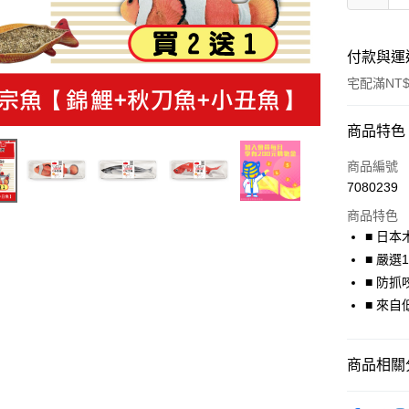
付款與運
宅配滿NT$
付款方式
商品特色
信用卡一
商品編號
7080239
Apple Pay
商品特色
街口支付
■ 日
■ 嚴
悠遊付
■ 防
貨到付款
■ 來
運送方式
商品相關分
宅配
SMACK