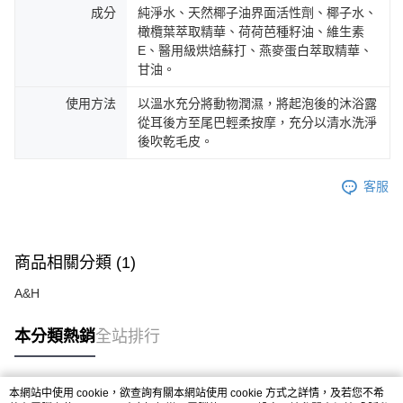
成分
純淨水、天然椰子油界面活性劑、椰子水、
橄欖葉萃取精華、荷荷芭種籽油、維生素
E、醫用級烘焙蘇打、燕麥蛋白萃取精華、
甘油。
使用方法
以溫水充分將動物潤濕，將起泡後的沐浴露
從耳後方至尾巴輕柔按摩，充分以清水洗淨
後吹乾毛皮。
客服
商品相關分類 (1)
A&H
本分類熱銷
全站排行
本網站中使用 cookie，欲查詢有關本網站使用 cookie 方式之詳情，及若您不希