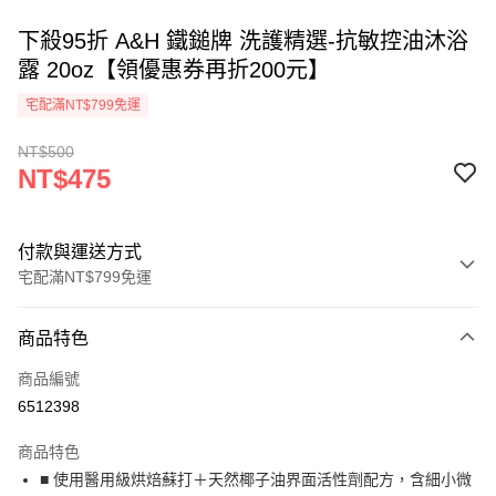
下殺95折 A&H 鐵鎚牌 洗護精選-抗敏控油沐浴
露 20oz【領優惠券再折200元】
宅配滿NT$799免運
NT$500
NT$475
付款與運送方式
宅配滿NT$799免運
付款方式
商品特色
信用卡一次付款
商品編號
Apple Pay
6512398
街口支付
商品特色
悠遊付
■ 使用醫用級烘焙蘇打＋天然椰子油界面活性劑配方，含細小微