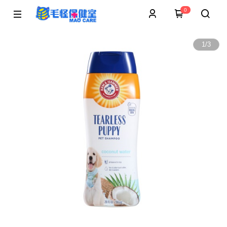
0
1
/
3