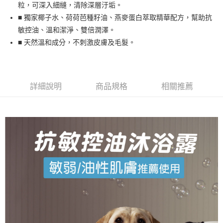
粒，可深入細縫，清除深層汙垢。
貨到付款
■ 獨家椰子水、荷荷芭種籽油、燕麥蛋白萃取精華配方，幫助抗
敏控油、溫和潔淨、雙倍潤澤。
運送方式
■ 天然溫和成分，不刺激皮膚及毛髮。
宅配
每筆NT$80，滿NT$799(含以上)免運費
貨到付款
詳細說明
商品規格
相關推薦
每筆NT$80，滿NT$799(含以上)免運費