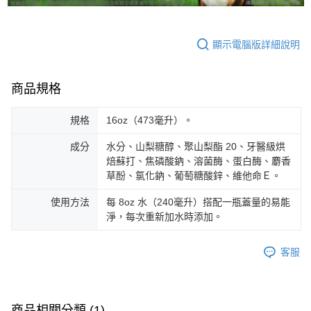
顯示電腦版詳細說明
商品規格
規格
16oz（473毫升）。
成分
水分、山梨糖醇、聚山梨酯 20、牙醫級烘
焙蘇打、焦磷酸鈉、溶菌酶、蛋白酶、麝香
草酚、氯化鈉、葡萄糖酸鋅、維他命Ｅ。
使用方法
每 8oz 水（240毫升）搭配一瓶蓋量的易能
淨，每次重新加水時添加。
客服
商品相關分類 (1)