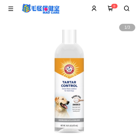
0
1
/
3