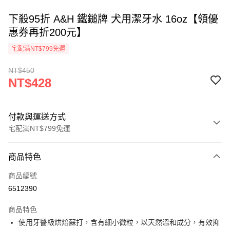
下殺95折 A&H 鐵鎚牌 犬用潔牙水 16oz【領優
惠券再折200元】
宅配滿NT$799免運
NT$450
NT$428
付款與運送方式
宅配滿NT$799免運
付款方式
商品特色
信用卡一次付款
商品編號
Apple Pay
6512390
街口支付
商品特色
悠遊付
使用牙醫級烘焙蘇打，含有細小微粒，以天然溫和成分，有效抑