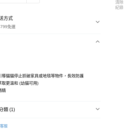
清除
紀錄
送方式
799免運
次付款
和引導貓貓停止抓破家具或地毯等物件，長效防護
萃取更溫和 (幼貓可用)
酒精
類 (1)
客服