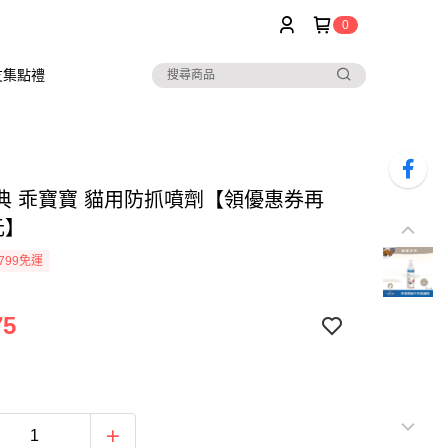
0
友集點禮
典 乖寶寶 貓用防抓噴劑【領優惠券再
元】
799免運
75