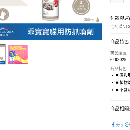
付款與運
宅配滿NT$
付款方式
商品特色
信用卡一
商品編號
6493029
Apple Pay
商品特色
街口支付
■ 溫
■ 植物
悠遊付
■ 不含
貨到付款
商品相關分
運送方式
法國法典
宅配
分享