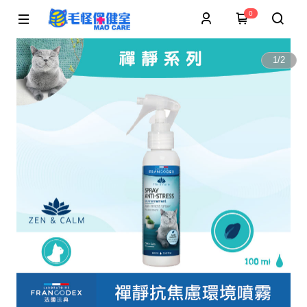
0
1
/
2