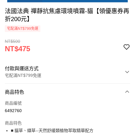
法國法典 禪靜抗焦慮環境噴霧-貓【領優惠券再
折200元】
宅配滿NT$799免運
NT$500
NT$475
付款與運送方式
宅配滿NT$799免運
付款方式
商品特色
信用卡一次付款
商品編號
Apple Pay
6492760
街口支付
商品特色
悠遊付
■ 貓草、纈草--天然舒緩類植物萃取精華配方