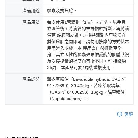
產品用途
驅蟲及抗焦慮。
產品用法
每次使用1管滴劑（1ml）。首先，以手直
立滴管後，將滴管的末端帽頭折斷，再將滴
管頂 端輕觸皮膚。之後將滴劑內容物滴在
雙側肩胛之間即可。請勿用按摩的方式使本
產品進入皮膚，本 產品會自然擴散至全
身。其立即性的驅蟲效果依愛寵的個體狀況
及受侵擾量的程度而有所不同，可 持續約
35周。本產品可於4周後重複使用。
產品成分
薰衣草精油（Lavandula hybrida, CAS N˚
91722699）30.40gkg、苦楝萃取精華
（CAS N˚ 84696253）13gkg、貓草精油
（Nepeta cataria）。
客服