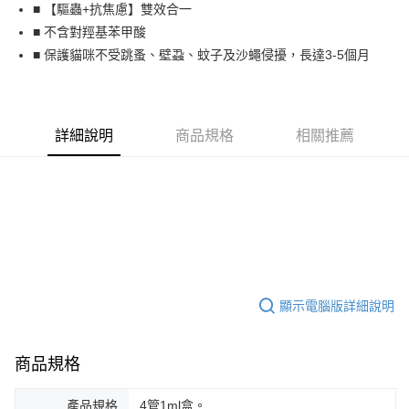
■ 【驅蟲+抗焦慮】雙效合一
貨到付款
■ 不含對羥基苯甲酸
■ 保護貓咪不受跳蚤、壁蝨、蚊子及沙蠅侵擾，長達3-5個月
運送方式
宅配
每筆NT$80，滿NT$799(含以上)免運費
詳細說明
商品規格
相關推薦
貨到付款
每筆NT$80，滿NT$799(含以上)免運費
顯示電腦版詳細說明
商品規格
產品規格
4管1ml盒。