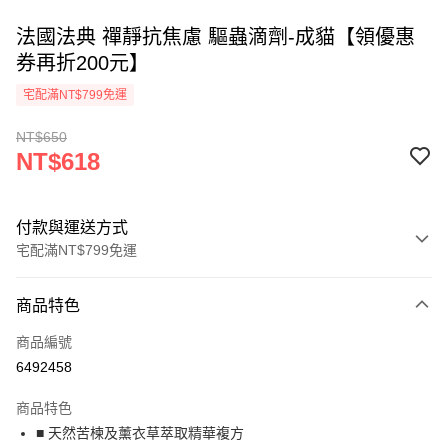
法國法典 禪靜抗焦慮 驅蟲滴劑-成貓【領優惠
券再折200元】
宅配滿NT$799免運
NT$650
NT$618
付款與運送方式
宅配滿NT$799免運
付款方式
商品特色
信用卡一次付款
商品編號
Apple Pay
6492458
街口支付
商品特色
悠遊付
■ 天然苦楝及薰衣草萃取精華複方