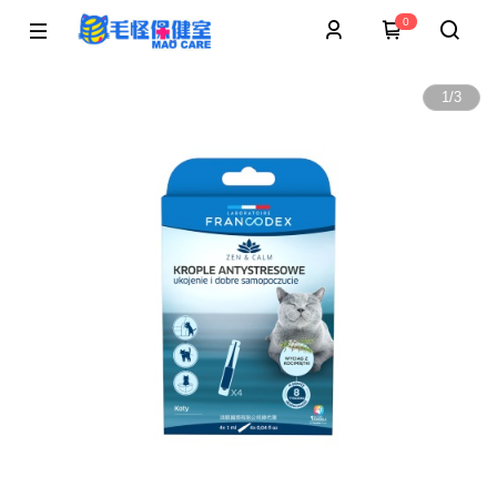
0
1
/
3