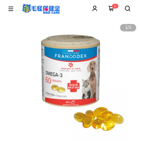
0
1
/
3