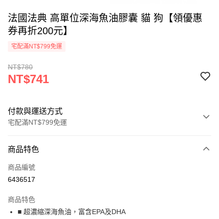
法國法典 高單位深海魚油膠囊 貓 狗【領優惠
券再折200元】
宅配滿NT$799免運
NT$780
NT$741
付款與運送方式
宅配滿NT$799免運
付款方式
商品特色
信用卡一次付款
商品編號
Apple Pay
6436517
街口支付
商品特色
悠遊付
■ 超濃縮深海魚油，富含EPA及DHA