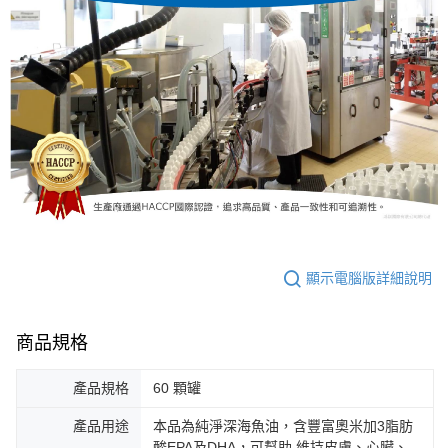
顯示電腦版詳細說明
商品規格
產品規格
60 顆罐
產品用途
本品為純淨深海魚油，含豐富奧米加3脂肪
酸EPA及DHA，可幫助 維持皮膚、心臟、