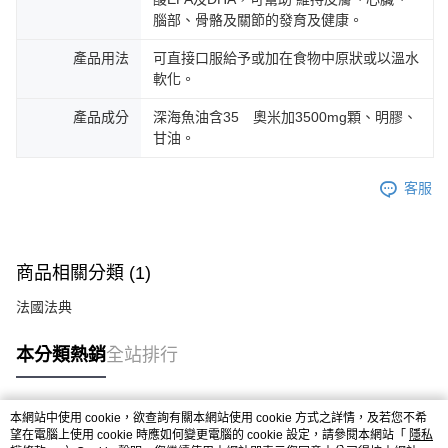
腦部、骨骼及關節的發育及健康。
產品用法
可直接口服給予或加在食物中原狀或以溫水
軟化。
產品成分
深海魚油含35 奧米加3500mg顆、明膠、
甘油。
客服
商品相關分類 (1)
法國法典
本分類熱銷
全站排行
本網站中使用 cookie，欲查詢有關本網站使用 cookie 方式之詳情，及若您不希
熱門標籤
望在電腦上使用 cookie 時應如何變更電腦的 cookie 設定，請參閱本網站「
隱私