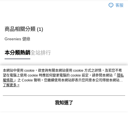
客服
運送方式
宅配
每筆NT$80，滿NT$799(含以上)免運費
商品相關分類 (1)
Greenies 健綠
貨到付款
每筆NT$80，滿NT$799(含以上)免運費
本分類熱銷
全站排行
本網站中使用 cookie，欲查詢有關本網站使用 cookie 方式之詳情，及若您不希
熱門標籤
望在電腦上使用 cookie 時應如何變更電腦的 cookie 設定，請參閱本網站「
隱私
權條款
」之 Cookie 聲明。您繼續使用本網站即表示您同意本公司得按本網站使
用條款之 Cookie 聲明使用 cookie。
了解更多 >
我知道了