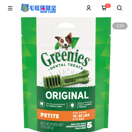
0
1
/
10