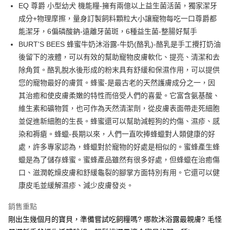
悠遊付
EQ 尊爵 小型幼犬 機能糧-擁有兩億以上益生菌活菌，獨家潔牙
成分+物理摩擦，量身訂製飼料顆粒大小讓寵物每吃一口尊爵都
貨到付款
能潔牙，6偏磷酸鈉-遠離牙菌斑，6種益生菌-整腸好幫手
BURT'S BEES 蜂蜜牛奶沐浴露-牛奶(酪乳)-酪乳是手工攪打奶油
運送方式
後留下的液體，可以有效的幫助寵物皮膚軟化、提亮、清潔和去
宅配
除角質。酪乳脫水後形成的粉末具有舒緩和保濕作用，可以提供
每筆NT$80，滿NT$799(含以上)免運費
您的寵物最好的膚質。蜂蜜-是最古老的天然護膚成分之一，因
其治癒和使皮膚柔嫩的特性而倍受人們的喜愛。它富含氨基酸、
貨到付款
維生素和礦物質，也可作為天然清潔劑，從皮膚表面帶走死細胞
每筆NT$80，滿NT$799(含以上)免運費
並促進新細胞的生長。蜂蜜還可以幫助減輕狗的灼傷、濕疹、感
染和褥瘡。蜂蠟-長期以來，人們一直吹捧蜂蠟對人類健康的好
處，許多專家認為，蜂蠟對於寵物的好處是相似的。蜜蜂產生蜂
蠟是為了儲存蜂蜜。蜜蜂產品雖然有很多好處，但蜂蠟在治癒傷
口、滋潤乾燥皮膚和舒緩龜裂的腳掌方面特別有用。它還可以健
康皮毛並緩解濕疹、減少皮膚發炎。
銷售重點
剛出生幾個月的寶貝，準備嘗試吃飼糧嗎? 哪款沐浴露最親膚? 毛怪