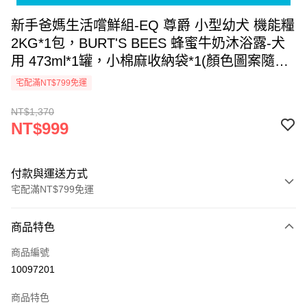
新手爸媽生活嚐鮮組-EQ 尊爵 小型幼犬 機能糧
2KG*1包，BURT'S BEES 蜂蜜牛奶沐浴露-犬
用 473ml*1罐，小棉麻收納袋*1(顏色圖案隨機
出貨)，犬用，毛怪保健室，剛出生幾個月的寶
宅配滿NT$799免運
貝，準備嘗試吃飼糧嗎? 哪款沐浴露最親膚? 毛
NT$1,370
怪嚴選新手爸媽生活體驗組，輕鬆挑選最適合
NT$999
寶貝的那一種!
付款與運送方式
宅配滿NT$799免運
付款方式
商品特色
信用卡一次付款
商品編號
Apple Pay
10097201
街口支付
商品特色