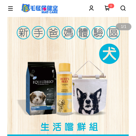
0
1
/
1